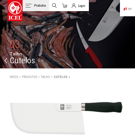
Produtos
Login
pt
en
Carrinho
Login de Clientes
03
T
a
l
h
o
Cutelos
INÍCIO >
PRODUTOS >
TALHO >
CUTELOS >