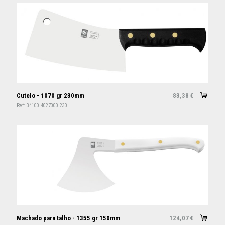
Cutelo - 1070 gr 230mm
83,38
€
Ref:
34100.4027000.230
Machado para talho - 1355 gr 150mm
124,07
€