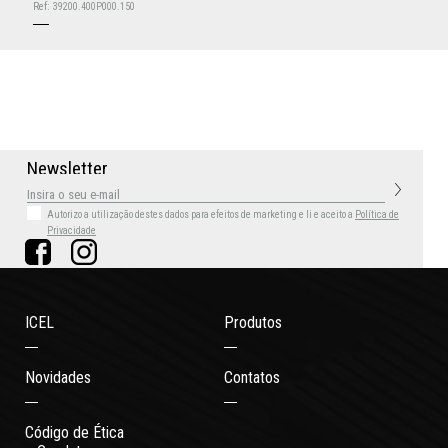
Ref:
39200.400P000.150
N
e
w
s
l
e
t
t
e
r
Autorizo a utilização destes dados para efeitos de marketing
e li e aceito a
Política de
Privacidade
ICEL
Produtos
Novidades
Contatos
Código de Ética