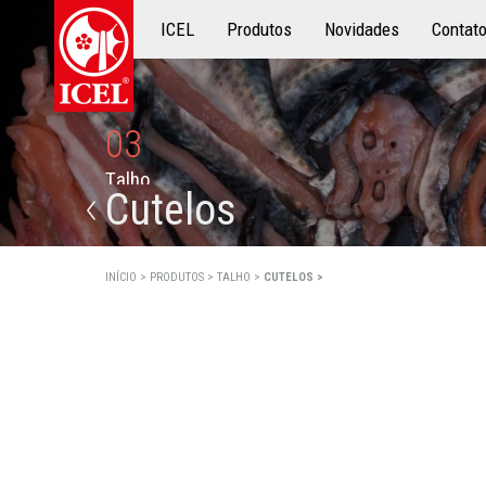
ICEL
Produtos
Produtos
Novidades
Contat
03
T
a
l
h
o
Cutelos
INÍCIO >
PRODUTOS >
TALHO >
CUTELOS >