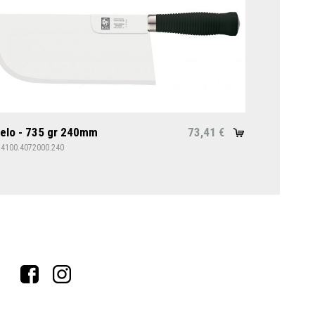
elo - 735 gr 240mm
73,41
€
34100.4072000.240