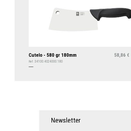
Cutelo - 580 gr 180mm
58,86
€
34100.4024000.180
Ref:
N
e
w
s
l
e
t
t
e
r