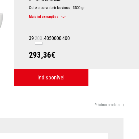
REF: 39200.4050000.400
Cutelo para abrir bovinos - 3500 gr
Mais informações
39
200
.4050000.400
293,36€
Indisponível
Próximo produto