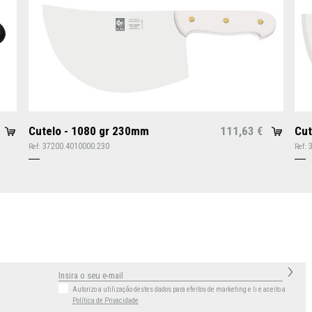
Cutelo - 1080 gr 230mm
111,63
Cut
€
37200.4010000.230
Ref:
Ref:
Autorizo a utilização destes dados para efeitos de marketing
e li e aceito a
Política de Privacidade