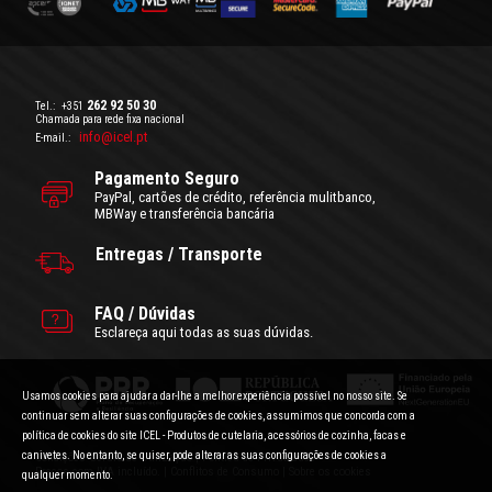
262 92 50 30
Tel.:
+351
Chamada para rede fixa nacional
info@icel.pt
E-mail.:
Pagamento Seguro
PayPal, cartões de crédito, referência mulitbanco,
MBWay e transferência bancária
Entregas / Transporte
FAQ / Dúvidas
Esclareça aqui todas as suas dúvidas.
Usamos cookies para ajudar a dar-lhe a melhor experiência possível no nosso site. Se
continuar sem alterar suas configurações de cookies, assumimos que concorda com a
política de cookies do site ICEL - Produtos de cutelaria, acessórios de cozinha, facas e
canivetes. No entanto, se quiser, pode alterar as suas configurações de cookies a
Condições Gerais de Utilização
|
Politica de Privacidade
Preços com IVA incluído.
|
Conflitos de Consumo
|
Sobre os cookies
qualquer momento.