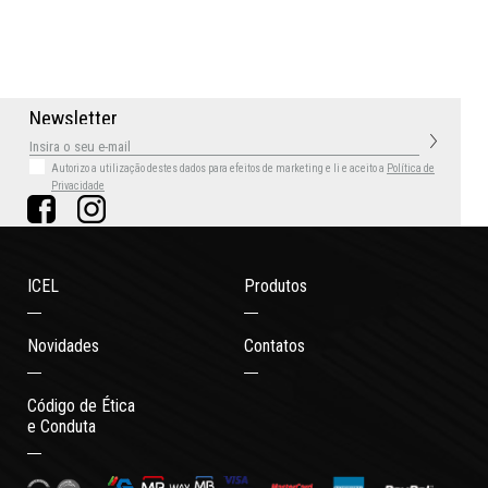
N
e
w
s
l
e
t
t
e
r
Autorizo a utilização destes dados para efeitos de marketing
e li e aceito a
Política de
Privacidade
ICEL
Produtos
Novidades
Contatos
Código de Ética
e Conduta