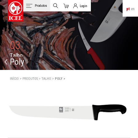
Produtos
Login
pt
en
Carrinho
Login de Clientes
03
T
a
l
h
o
Poly
INÍCIO >
PRODUTOS >
TALHO >
POLY >