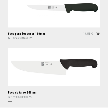
Faca para desossar 150mm
14,55
€
Ref:
24100.3199000.150
Faca de talho 240mm
Ref:
24100.3111000.240