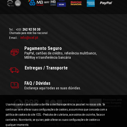
262 92 50 30
Tel.:
+351
Chamada para rede fixa nacional
info@icel.pt
E-mail.:
Pagamento Seguro
PayPal, cartões de crédito, referência mulitbanco,
MBWay e transferência bancária
Entregas / Transporte
FAQ / Dúvidas
Esclareça aqui todas as suas dúvidas.
Usamos cookies para ajudar a dar-lhe a melhor experiência possível no nosso site. Se
continuar sem alterar suas configurações de cookies, assumimos que concorda com a
política de cookies do site ICEL - Produtos de cutelaria, acessórios de cozinha, facas e
canivetes. No entanto, se quiser, pode alterar as suas configurações de cookies a
Condições Gerais de Utilização
|
Politica de Privacidade
Preços com IVA incluído.
|
Conflitos de Consumo
|
Sobre os cookies
qualquer momento.