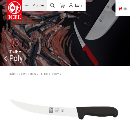
Produtos
Login
pt
en
Carrinho
Login de Clientes
03
T
a
l
h
o
Poly
INÍCIO >
PRODUTOS >
TALHO >
POLY >