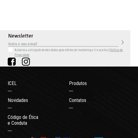
N
e
w
s
l
e
t
t
e
r
Autorizo a utilização destes dados para efeitos de marketing
e li e aceito a
Política de
Privacidade
ICEL
Produtos
Novidades
Contatos
Código de Ética
e Conduta