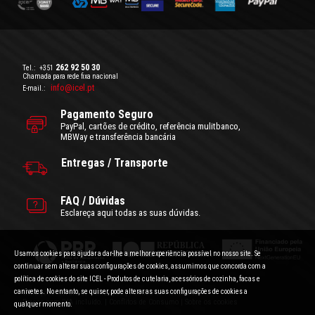
262 92 50 30
Tel.:
+351
Chamada para rede fixa nacional
info@icel.pt
E-mail.:
Pagamento Seguro
PayPal, cartões de crédito, referência mulitbanco,
MBWay e transferência bancária
Entregas / Transporte
FAQ / Dúvidas
Esclareça aqui todas as suas dúvidas.
Usamos cookies para ajudar a dar-lhe a melhor experiência possível no nosso site. Se
continuar sem alterar suas configurações de cookies, assumimos que concorda com a
política de cookies do site ICEL - Produtos de cutelaria, acessórios de cozinha, facas e
canivetes. No entanto, se quiser, pode alterar as suas configurações de cookies a
Condições Gerais de Utilização
|
Politica de Privacidade
Preços com IVA incluído.
|
Conflitos de Consumo
|
Sobre os cookies
qualquer momento.