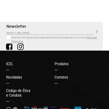
N
e
w
s
l
e
t
t
e
r
Autorizo a utilização destes dados para efeitos de marketing
e li e aceito a
Política de
Privacidade
ICEL
Produtos
Novidades
Contatos
Código de Ética
e Conduta