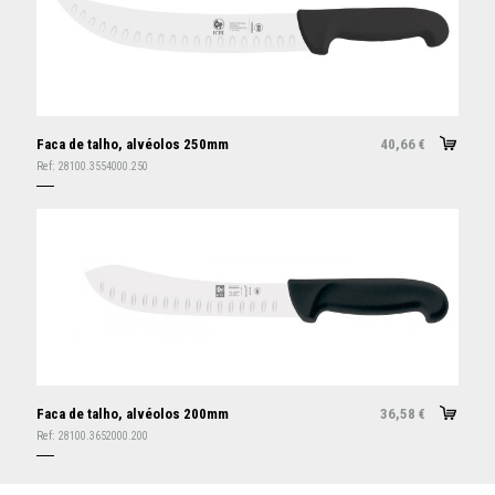
Faca de talho, alvéolos 250mm
40,66
€
Ref:
28100.3554000.250
Faca de talho, alvéolos 200mm
36,58
€
Ref:
28100.3652000.200