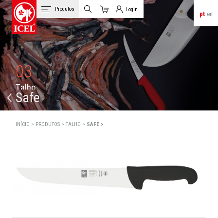
Produtos
Login
pt
en
Carrinho
Login de Clientes
03
T
a
l
h
o
Safe
INÍCIO >
PRODUTOS >
TALHO >
SAFE >