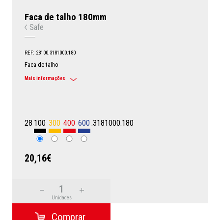
Faca de talho 180mm
Safe
REF: 28100.3181000.180
Faca de talho
Mais informações
28
100
300
400
600
.3181000.180
20,16€
Unidades