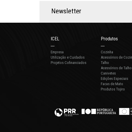
N
e
w
s
l
e
t
t
e
r
ICEL
Produtos
Empresa
Cozinha
Utilização e Cuidados
Acessórios de Cozi
Projetos Cofinanciados
Talho
Acessórios de Talho
Canivetes
Edições Especiais
Facas de Mato
Produtos Tojiro