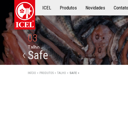
ICEL
Produtos
Produtos
Novidades
Contat
03
T
a
l
h
o
Safe
INÍCIO >
PRODUTOS >
TALHO >
SAFE >