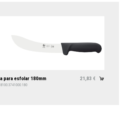
a para esfolar 180mm
21,83
€
28100.3741000.180