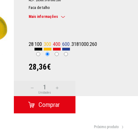
REF: 28300.3181000.260
Faca de talho
Mais informações
28
100
300
400
600
.3181000.260
28,36€
Unidades
Próximo produto