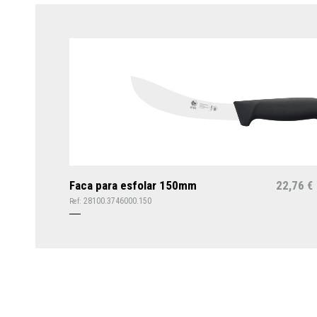
Faca para esfolar 150mm
22,76
€
28100.3746000.150
Ref: