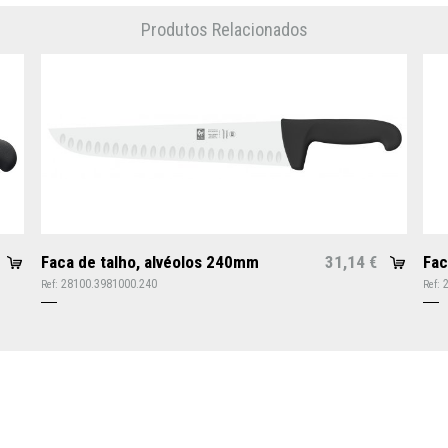
Produtos Relacionados
Faca de talho, alvéolos 240mm
31,14
Fac
€
28100.3981000.240
Ref:
Ref: