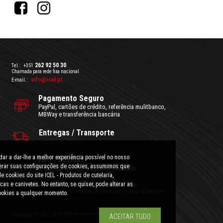
262 92 50 30
Tel.:
+351
Chamada para rede fixa nacional
info@icel.pt
E-mail.:
Pagamento Seguro
PayPal, cartões de crédito, referência mulitbanco,
MBWay e transferência bancária
Entregas / Transporte
ar a dar-lhe a melhor experiência possível no nosso
FAQ / Dúvidas
lterar suas configurações de cookies, assumimos que
Esclareça aqui todas as suas dúvidas.
e cookies do site ICEL - Produtos de cutelaria,
cas e canivetes. No entanto, se quiser, pode alterar as
Condições Gerais de Utilização
|
Politica de Privacidade
Preços com IVA incluído.
|
Conflitos de Consumo
|
Sobre os cookies
ookies a qualquer momento.
Desenvolvimento e Design:
Copyright © ICEL 2018 |
ACEITAR TUDO