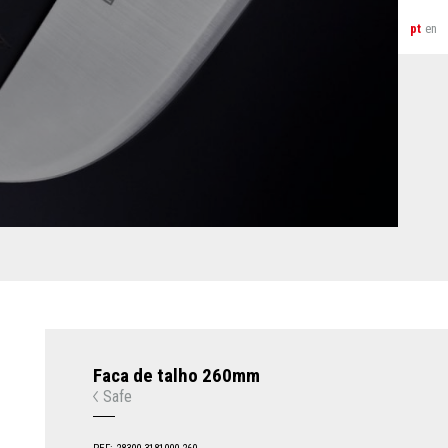
pt
en
Faca de talho 260mm
Safe