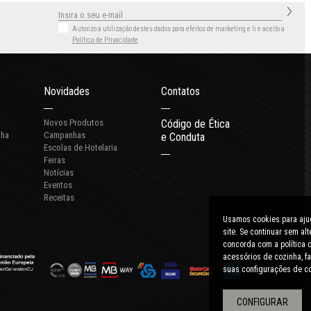
Autorizo a utilização destes dados para efeitos de marketing
e li e aceito a
Política de Privacidade
Novidades
Contatos
Novos Produtos
Código de Ética
nha
Campanhas
e Conduta
Escolas de Hotelaria
Feiras
Notícias
Eventos
Receitas
Usamos cookies para ajud
site. Se continuar sem a
concorda com a política d
acessórios de cozinha, fa
suas configurações de c
CONFIGURAR