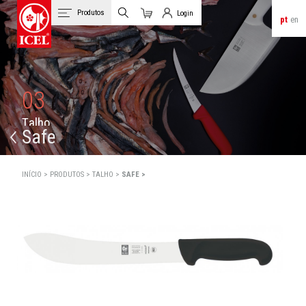
Produtos
Login
pt
en
Carrinho
Login de Clientes
03
T
a
l
h
o
Safe
INÍCIO >
PRODUTOS >
TALHO >
SAFE >