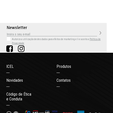
N
e
w
s
l
e
t
t
e
r
Autorizo a utilização destes dados para efeitos de marketing
e li e aceito a
Política de
Privacidade
ICEL
Produtos
Novidades
Contatos
Código de Ética
e Conduta