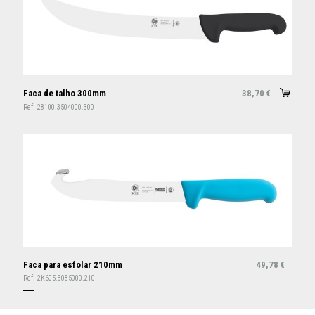
Faca de talho 300mm
38,70
€
Ref:
28100.3504000.300
Faca para esfolar 210mm
49,78
€
Ref:
2K605.3085000.210