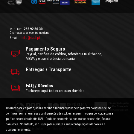
262 92 50 30
Tel.:
+351
Chamada para rede fixa nacional
info@icel.pt
E-mail.:
Pagamento Seguro
PayPal, cartões de crédito, referência mulitbanco,
MBWay e transferência bancária
Entregas / Transporte
FAQ / Dúvidas
Esclareça aqui todas as suas dúvidas.
Usamos cookies para ajudar a dar-lhe a melhor experiência possível no nosso site. Se
continuar sem alterar suas configurações de cookies, assumimos que concorda com a
política de cookies do site ICEL - Produtos de cutelaria, acessórios de cozinha, facas e
canivetes. No entanto, se quiser, pode alterar as suas configurações de cookies a
Condições Gerais de Utilização
|
Politica de Privacidade
Preços com IVA incluído.
|
Conflitos de Consumo
|
Sobre os cookies
qualquer momento.