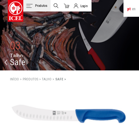
Produtos
Login
pt
en
Carrinho
Login de Clientes
03
T
a
l
h
o
Safe
INÍCIO >
PRODUTOS >
TALHO >
SAFE >