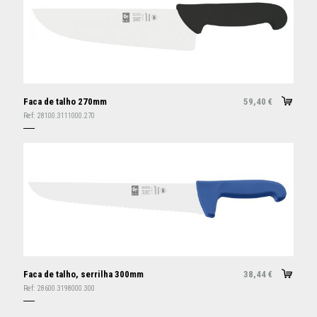
Faca de talho 270mm
59,40
€
Ref:
28100.3111000.270
Faca de talho, serrilha 300mm
38,44
€
Ref:
28600.3198000.300