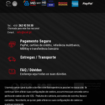
262 92 50 30
Tel.:
+351
Chamada para rede fixa nacional
info@icel.pt
E-mail.:
Pagamento Seguro
PayPal, cartões de crédito, referência mulitbanco,
MBWay e transferência bancária
Entregas / Transporte
FAQ / Dúvidas
Esclareça aqui todas as suas dúvidas.
Usamos cookies para ajudar a dar-lhe a melhor experiência possível no nosso site. Se
continuar sem alterar suas configurações de cookies, assumimos que concorda com a
política de cookies do site ICEL - Produtos de cutelaria, acessórios de cozinha, facas e
canivetes. No entanto, se quiser, pode alterar as suas configurações de cookies a
Condições Gerais de Utilização
|
Politica de Privacidade
Preços com IVA incluído.
|
Conflitos de Consumo
|
Sobre os cookies
qualquer momento.