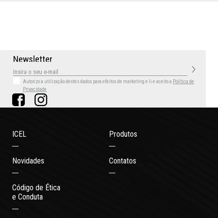
N
e
w
s
l
e
t
t
e
r
Autorizo a utilização destes dados para efeitos de marketing
e li e aceito a
Política de
Privacidade
ICEL
Produtos
Novidades
Contatos
Código de Ética
e Conduta