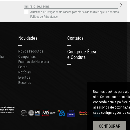
Autorizo a utilização destes dados para efeitos de marketing
e li e aceito a
Política de Privacidade
Novidades
Contatos
Novos Produtos
Código de Ética
nha
Campanhas
e Conduta
Escolas de Hotelaria
Feiras
Notícias
Eventos
Receitas
Usamos cookies para ajud
site. Se continuar sem a
concorda com a política d
acessórios de cozinha, fa
suas configurações de c
CONFIGURAR