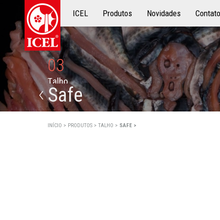
ICEL
Produtos
Produtos
Novidades
Contat
03
T
a
l
h
o
Safe
INÍCIO >
PRODUTOS >
TALHO >
SAFE >