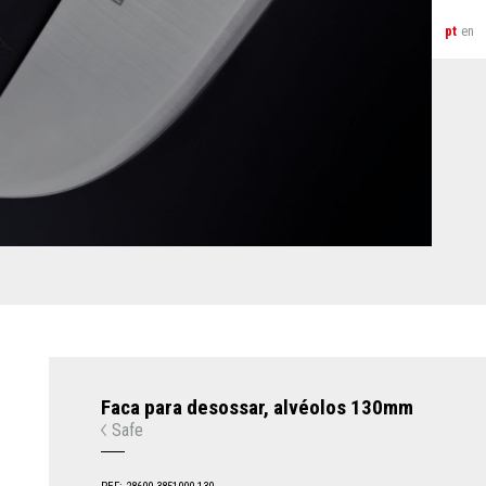
pt
en
Faca para desossar, alvéolos 130mm
Safe