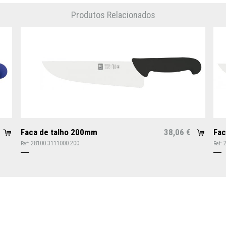
Produtos Relacionados
Faca de talho 200mm
38,06
Fac
€
28100.3111000.200
Ref:
Ref: