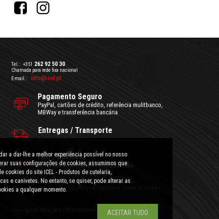
262 92 50 30
Tel.:
+351
Chamada para rede fixa nacional
info@icel.pt
E-mail.:
Pagamento Seguro
PayPal, cartões de crédito, referência mulitbanco,
MBWay e transferência bancária
Entregas / Transporte
ar a dar-lhe a melhor experiência possível no nosso
FAQ / Dúvidas
lterar suas configurações de cookies, assumimos que
Esclareça aqui todas as suas dúvidas.
e cookies do site ICEL - Produtos de cutelaria,
cas e canivetes. No entanto, se quiser, pode alterar as
Condições Gerais de Utilização
|
Politica de Privacidade
Preços com IVA incluído.
|
Conflitos de Consumo
|
Sobre os cookies
ookies a qualquer momento.
Desenvolvimento e Design:
Copyright © ICEL 2018 |
ACEITAR TUDO