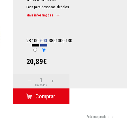
REF: 28600.3851000.130
Faca para desossar, alvéolos
Mais informações
28
100
600
.3851000.130
20,89€
Unidades
Próximo produto