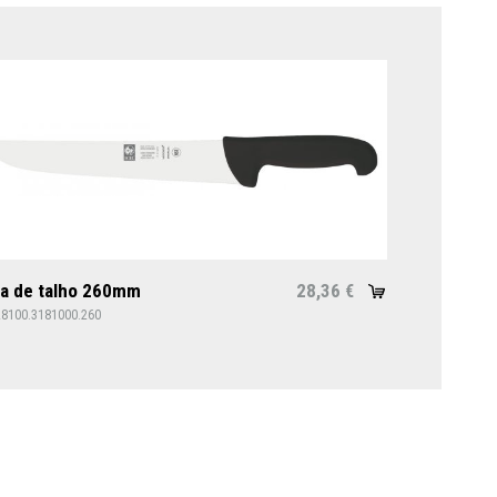
a de talho 260mm
28,36
€
28100.3181000.260