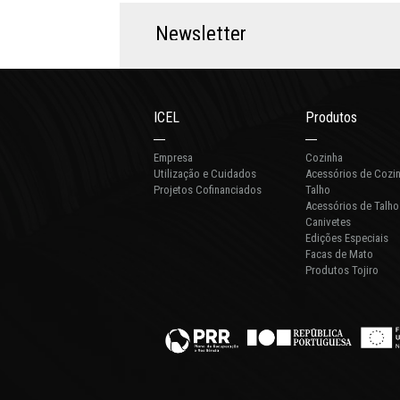
N
e
w
s
l
e
t
t
e
r
ICEL
Produtos
Empresa
Cozinha
Utilização e Cuidados
Acessórios de Cozi
Projetos Cofinanciados
Talho
Acessórios de Talho
Canivetes
Edições Especiais
Facas de Mato
Produtos Tojiro