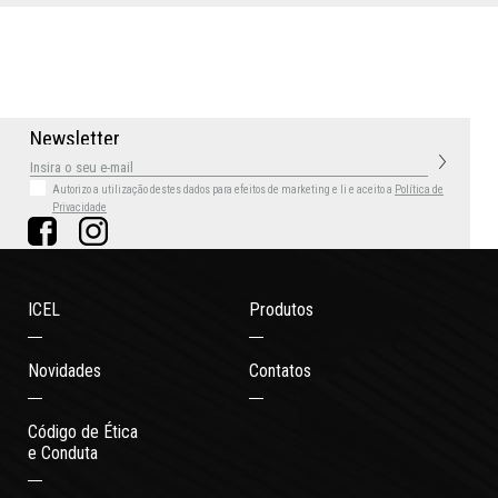
N
e
w
s
l
e
t
t
e
r
Autorizo a utilização destes dados para efeitos de marketing
e li e aceito a
Política de
Privacidade
ICEL
Produtos
Novidades
Contatos
Código de Ética
e Conduta