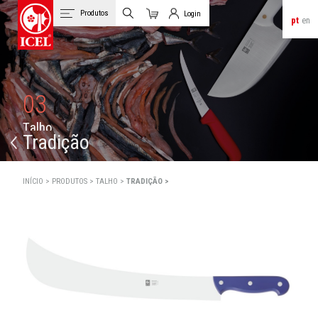
Produtos
Login
pt
en
Carrinho
Login de Clientes
03
T
a
l
h
o
Tradição
INÍCIO >
PRODUTOS >
TALHO >
TRADIÇÃO >