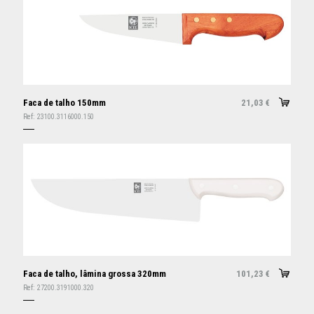
Faca de talho 150mm
21,03
€
Ref:
23100.3116000.150
Faca de talho, lâmina grossa 320mm
101,23
€
Ref:
27200.3191000.320