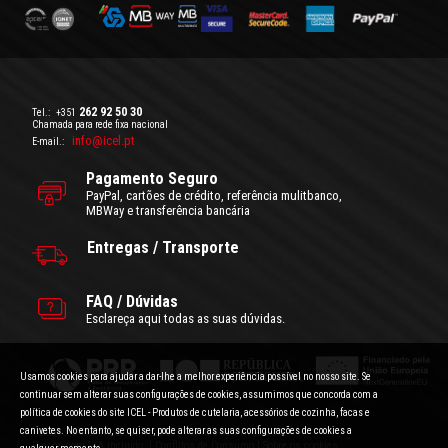
262 92 50 30
Tel.:
+351
Chamada para rede fixa nacional
info@icel.pt
E-mail.:
Pagamento Seguro
PayPal, cartões de crédito, referência mulitbanco,
MBWay e transferência bancária
Entregas / Transporte
FAQ / Dúvidas
Esclareça aqui todas as suas dúvidas.
Usamos cookies para ajudar a dar-lhe a melhor experiência possível no nosso site. Se
continuar sem alterar suas configurações de cookies, assumimos que concorda com a
política de cookies do site ICEL - Produtos de cutelaria, acessórios de cozinha, facas e
canivetes. No entanto, se quiser, pode alterar as suas configurações de cookies a
Condições Gerais de Utilização
|
Politica de Privacidade
Preços com IVA incluído.
|
Conflitos de Consumo
|
Sobre os cookies