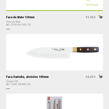
NOVIDADE
Faca de Mato 130mm
97,98
€
Facas de Mato
Ref:
2P104.8411000.130
Faca Santoku, alvéolos 180mm
54,69
€
Zanger-ICEL
Ref:
23300.7085000.180