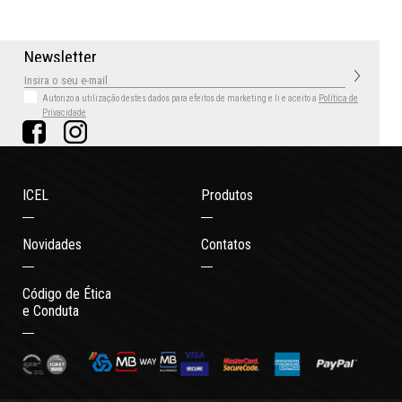
N
e
w
s
l
e
t
t
e
r
Autorizo a utilização destes dados para efeitos de marketing
e li e aceito a
Política de
Privacidade
ICEL
Produtos
Novidades
Contatos
Código de Ética
e Conduta