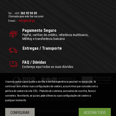
262 92 50 30
Tel.:
+351
Chamada para rede fixa nacional
info@icel.pt
E-mail.:
Pagamento Seguro
PayPal, cartões de crédito, referência mulitbanco,
MBWay e transferência bancária
Entregas / Transporte
FAQ / Dúvidas
Esclareça aqui todas as suas dúvidas.
Usamos cookies para ajudar a dar-lhe a melhor experiência possível no nosso site. Se
continuar sem alterar suas configurações de cookies, assumimos que concorda com a
política de cookies do site ICEL - Produtos de cutelaria, acessórios de cozinha, facas e
canivetes. No entanto, se quiser, pode alterar as suas configurações de cookies a
Condições Gerais de Utilização
|
Politica de Privacidade
Preços com IVA incluído.
|
Conflitos de Consumo
|
Sobre os cookies
qualquer momento.
Desenvolvimento e Design:
Copyright © ICEL 2018 |
CONFIGURAR
ACEITAR TUDO