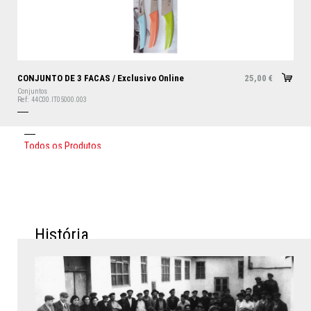
CONJUNTO DE 3 FACAS / Exclusivo Online
25,00
€
Conjuntos
Ref:
44C00.IT05000.003
T
o
d
o
s
o
s
P
r
o
d
u
t
o
s
H
i
s
t
ó
r
i
a