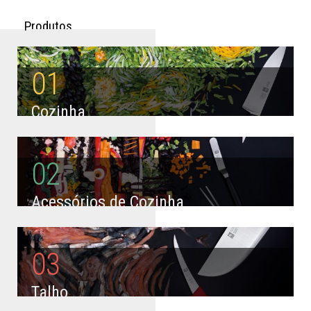
P
r
o
d
u
t
o
s
01
Cozinha
02
Acessórios de Cozinha
03
Talho