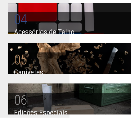
04
Acessórios de Talho
05
Canivetes
06
Edições Especiais