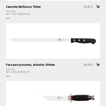
Canivete Multiusos 70mm
14,87
€
Canivetes
Ref:
15100.2080000.070
Faca para presunto, alvéolos 290mm
28,55
€
Clássica
Ref:
27100.344900K.290