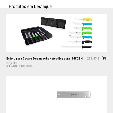
P
r
o
d
u
t
o
s
e
m
D
e
s
t
a
q
u
e
Estojo para Caça e Desmancha - Aço Especial 14C28N
207,03
€
Conjuntos
Ref:
4KC00.CAC1000.007