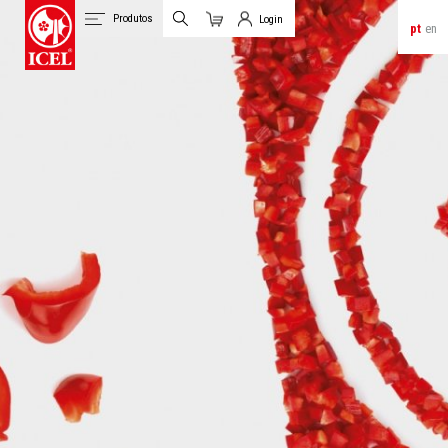
Produtos
Login
pt
en
Carrinho
Login de Clientes