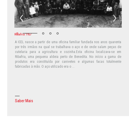
Ribafria 1957
A ICEL nasce a partir de uma oficina familiar fundada nos anos quarenta
por três irmãos na qual se trabalhava o aço e de onde saíam peças de
cutelaria para a agricultura e cozinha.Esta oficina localizava-se em
Ribafria, uma pequena aldeia perto de Benedita. No início a gama de
produtos era constituída por canivetes e algumas facas totalmente
fabricadas à mão. O aço utilizado era o ...
S
a
b
e
r
M
a
i
s