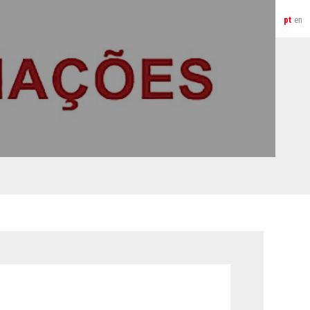
pt
en