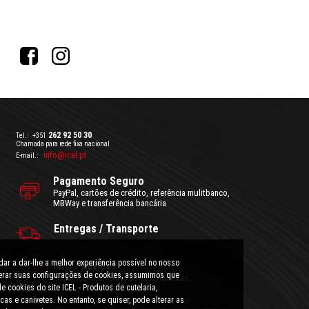
262 92 50 30
Tel.:
+351
Chamada para rede fixa nacional
info@icel.pt
E-mail.:
Pagamento Seguro
PayPal, cartões de crédito, referência mulitbanco,
MBWay e transferência bancária
Entregas / Transporte
ar a dar-lhe a melhor experiência possível no nosso
FAQ / Dúvidas
lterar suas configurações de cookies, assumimos que
Esclareça aqui todas as suas dúvidas.
e cookies do site ICEL - Produtos de cutelaria,
cas e canivetes. No entanto, se quiser, pode alterar as
Condições Gerais de Utilização
|
Politica de Privacidade