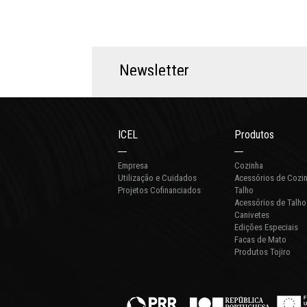
N
e
w
s
l
e
t
t
e
r
ICEL
Produtos
Empresa
Cozinha
Utilização e Cuidados
Acessórios de Cozi
Projetos Cofinanciados
Talho
Acessórios de Talho
Canivetes
Edições Especiais
Facas de Mato
Produtos Tojiro