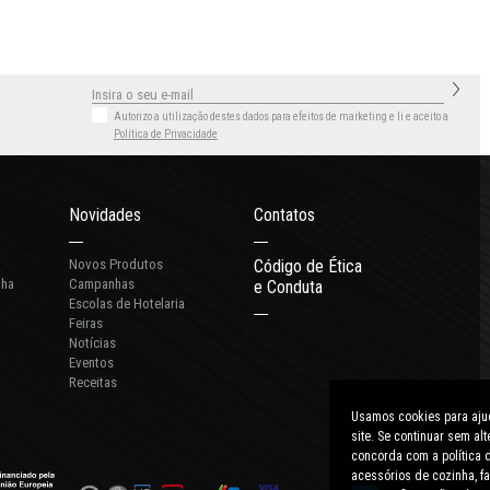
Autorizo a utilização destes dados para efeitos de marketing
e li e aceito a
Política de Privacidade
Novidades
Contatos
Novos Produtos
Código de Ética
nha
Campanhas
e Conduta
Escolas de Hotelaria
Feiras
Notícias
Eventos
Receitas
Usamos cookies para ajud
site. Se continuar sem a
concorda com a política d
acessórios de cozinha, fa