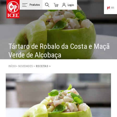
Produtos
Login
pt
en
Carrinho
Login de Clientes
Tártaro de Robalo da Costa e Maçã
Verde de Alcobaça
INÍCIO>
NOVIDADES >
RECEITAS >