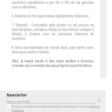
restantes ingredientes e por fim a flor de sal ajustada
com a salicórnia;
6. Reserve no frio para marinar ligeiramente 5minutos;
7. Emprate : Colocando gelo picado ou sal grosso na
base do prato, coloque a maçã, no seu interior coloque o
tártaro, e finalize com os restantes rebentos de
coentros;
8. Sirva acompanhado de tostas finas, para servir como
base para comer o tártaro.
Obs: A maçã verde é das mais ácidas e frescas,
criando um crocante da sua própria característica.
N
e
w
s
l
e
t
t
e
r
Autorizo a utilização destes dados para efeitos de marketing
e li e aceito a
Política de
Privacidade