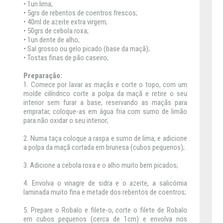
• 1un lima;
• 5grs de rebentos de coentros frescos;
• 40ml de azeite extra virgem;
• 50grs de cebola roxa;
• 1un dente de alho;
• Sal grosso ou gelo picado (base da maçã);
• Tostas finas de pão caseiro;
Preparação:
1. Comece por lavar as maçãs e corte o topo, com um
molde cilíndrico corte a polpa da maçã e retire o seu
interior sem furar a base, reservando as maçãs para
empratar, coloque-as em água fria com sumo de limão
para não oxidar o seu interior;
2. Numa taça coloque a raspa e sumo de lima, e adicione
a polpa da maçã cortada em brunesa (cubos pequenos);
3. Adicione a cebola roxa e o alho muito bem picados;
4. Envolva o vinagre de sidra e o azeite, a salicórnia
laminada muito fina e metade dos rebentos de coentros;
5. Prepare o Robalo e filete-o, corte o filete de Robalo
em cubos pequenos (cerca de 1cm) e envolva nos