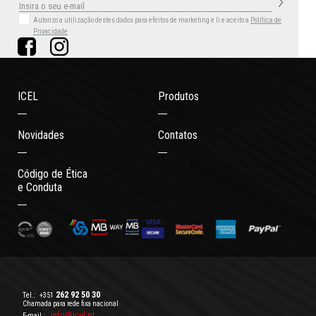
Autorizo a utilização destes dados para efeitos de marketing
e li e aceito a
Política de
Privacidade
ICEL
Produtos
Novidades
Contatos
Código de Ética
e Conduta
262 92 50 30
Tel.:
+351
Chamada para rede fixa nacional
info@icel.pt
E-mail.: