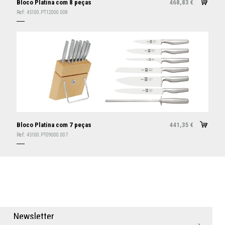
Bloco Platina com 8 peças
468,83
€
Ref:
45100.PT12000.008
Bloco Platina com 7 peças
441,35
€
Ref:
45100.PT09000.007
N
e
w
s
l
e
t
t
e
r