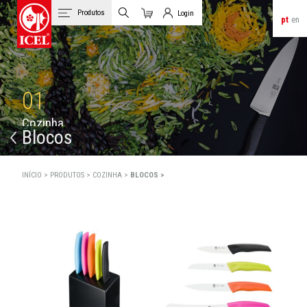
Produtos
Login
pt
en
Carrinho
Login de Clientes
01
C
o
z
i
n
h
a
Blocos
INÍCIO >
PRODUTOS >
COZINHA >
BLOCOS >