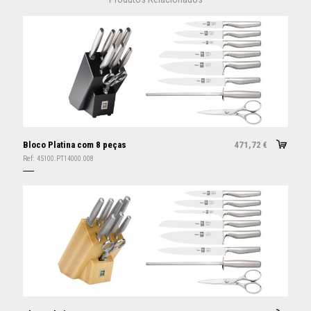
Bloco Platina com 8 peças
471,72
€
Ref:
45100.PT14000.008