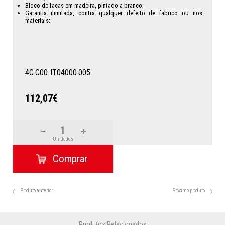
Bloco de facas em madeira, pintado a branco;
Garantia ilimitada, contra qualquer defeito de fabrico ou nos
materiais;
4C
C00
.IT04000.005
112,07€
Unidades
Produto anterior
Próximo produto
Produtos Relacionados