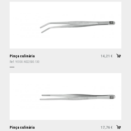
Pinça culinária
14,21
€
Ref:
95100.NS22500.130
Pinça culinária
17,76
€