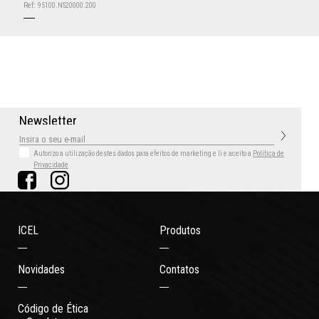
Ref:
95100.NS20000.200
N
e
w
s
l
e
t
t
e
r
Autorizo a utilização destes dados para efeitos de marketing
e li e aceito a
Política de
Privacidade
ICEL
Produtos
Novidades
Contatos
Código de Ética