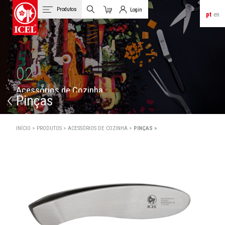
Produtos
Login
pt
en
Carrinho
Login de Clientes
02
A
c
e
s
s
ó
r
i
o
s
d
e
C
o
z
i
n
h
a
Pinças
INÍCIO >
PRODUTOS >
ACESSÓRIOS DE COZINHA >
PINÇAS >