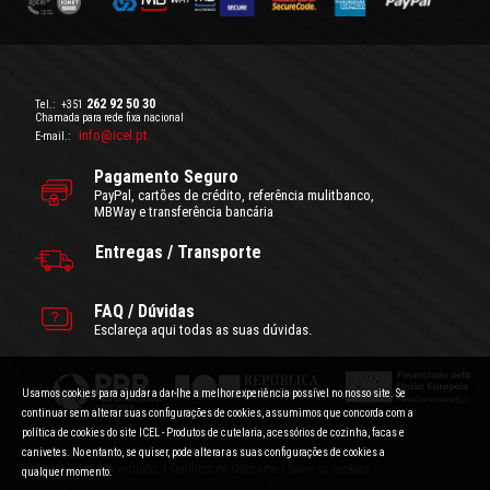
262 92 50 30
Tel.:
+351
Chamada para rede fixa nacional
info@icel.pt
E-mail.:
Pagamento Seguro
PayPal, cartões de crédito, referência mulitbanco,
MBWay e transferência bancária
Entregas / Transporte
FAQ / Dúvidas
Esclareça aqui todas as suas dúvidas.
Usamos cookies para ajudar a dar-lhe a melhor experiência possível no nosso site. Se
continuar sem alterar suas configurações de cookies, assumimos que concorda com a
política de cookies do site ICEL - Produtos de cutelaria, acessórios de cozinha, facas e
canivetes. No entanto, se quiser, pode alterar as suas configurações de cookies a
Condições Gerais de Utilização
|
Politica de Privacidade
Preços com IVA incluído.
|
Conflitos de Consumo
|
Sobre os cookies
qualquer momento.