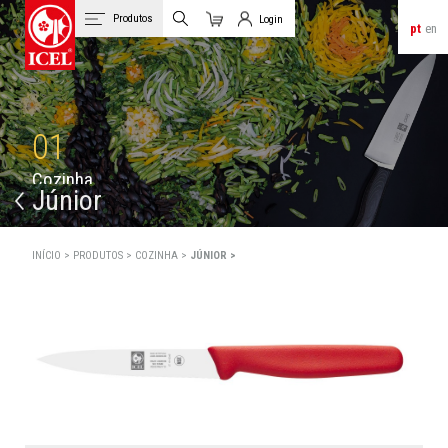
Produtos
Login
pt
en
Carrinho
Login de Clientes
01
C
o
z
i
n
h
a
Júnior
INÍCIO >
PRODUTOS >
COZINHA >
JÚNIOR >