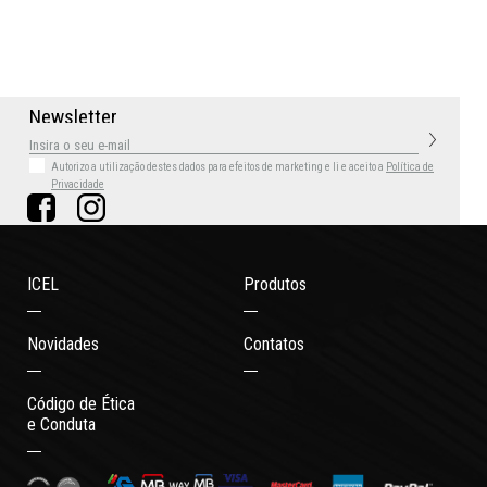
N
e
w
s
l
e
t
t
e
r
Autorizo a utilização destes dados para efeitos de marketing
e li e aceito a
Política de
Privacidade
ICEL
Produtos
Novidades
Contatos
Código de Ética
e Conduta