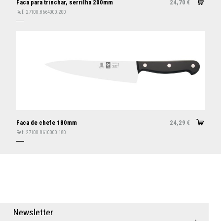
Faca para trinchar, serrilha 200mm
24,70
€
Ref:
27100.8664000.200
Faca de chefe 180mm
24,29
€
Ref:
27100.8610000.180
N
e
w
s
l
e
t
t
e
r