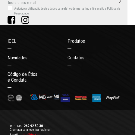
Autorizo a utilização destes dados para efeitos de marketing
e li e aceito a
Política de
Privacidade
ICEL
Produtos
Novidades
Contatos
Código de Ética
e Conduta
262 92 50 30
Tel.:
+351
Chamada para rede fixa nacional
info@icel.pt
E-mail.: