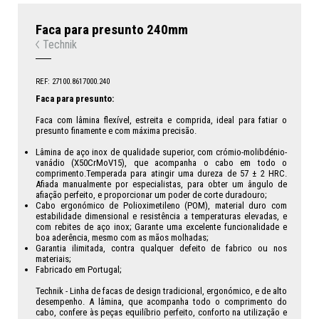
Faca para presunto 240mm
Technik
REF: 27100.8617000.240
Faca para presunto:
Faca com lâmina flexível, estreita e comprida, ideal para fatiar o
presunto finamente e com máxima precisão.
Lâmina de aço inox de qualidade superior, com crómio-molibdénio-
vanádio (X50CrMoV15), que acompanha o cabo em todo o
comprimento.Temperada para atingir uma dureza de 57 ± 2 HRC.
Afiada manualmente por especialistas, para obter um ângulo de
afiação perfeito, e proporcionar um poder de corte duradouro;
Cabo ergonómico de Polioximetileno (POM), material duro com
estabilidade dimensional e resistência a temperaturas elevadas, e
com rebites de aço inox; Garante uma excelente funcionalidade e
boa aderência, mesmo com as mãos molhadas;
Garantia ilimitada, contra qualquer defeito de fabrico ou nos
materiais;
Fabricado em Portugal;
Technik - Linha de facas de design tradicional, ergonómico, e de alto
desempenho. A lâmina, que acompanha todo o comprimento do
cabo, confere às peças equilíbrio perfeito, conforto na utilização e