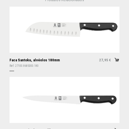
Faca Santoku, alvéolos 180mm
27,95
€
Ref:
27100.8685000.180