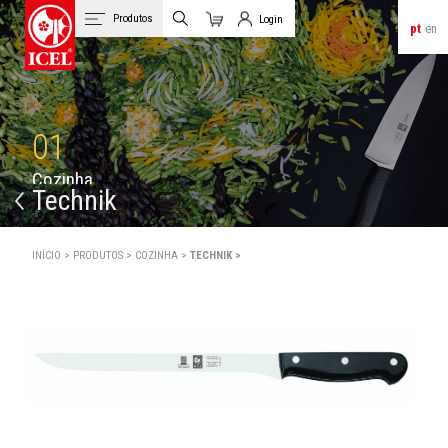
Produtos
Login
pt
en
Carrinho
Login de Clientes
01
C
o
z
i
n
h
a
Technik
INÍCIO >
PRODUTOS >
COZINHA >
TECHNIK >