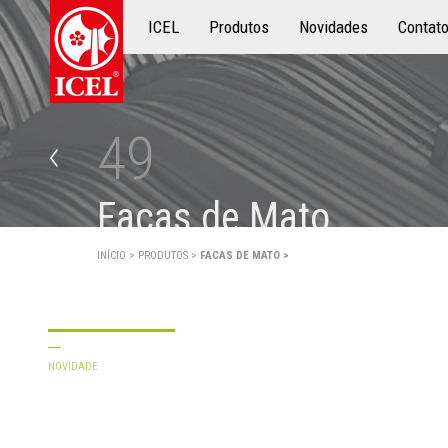
ICEL
Produtos
Produtos
Novidades
Contat
49
F
a
c
a
s
d
e
M
a
t
o
INÍCIO >
PRODUTOS >
FACAS DE MATO >
NOVIDADE