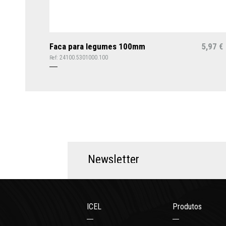
Faca para legumes 100mm
5,97
€
24100.5301000.100
Ref:
N
e
w
s
l
e
t
t
e
r
ICEL
Produtos