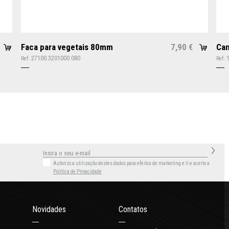
Faca para vegetais 80mm
7,90
Can
€
27100.3201000.080
Ref:
Ref:
Autorizo a utilização destes dados para efeitos de marketing
e li e aceito a
Política de Privacidade
Novidades
Contatos