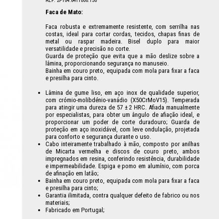
REF: 2P104.8411000.150
Faca de Mato:
Faca robusta e extremamente resistente, com serrilha nas
costas, ideal para cortar cordas, tecidos, chapas finas de
metal ou raspar madeira. Bisel duplo para maior
versatilidade e precisão no corte.
Guarda de proteção que evita que a mão deslize sobre a
lâmina, proporcionando segurança no manuseio.
Bainha em couro preto, equipada com mola para fixar a faca
e presilha para cinto.
Lâmina de gume liso, em aço inox de qualidade superior,
com crómio-molibdénio-vanádio (X50CrMoV15). Temperada
para atingir uma dureza de 57 ± 2 HRC. Afiada manualmente
por especialistas, para obter um ângulo de afiação ideal, e
proporcionar um poder de corte duradouro; Guarda de
proteção em aço inoxidável, com leve ondulação, projetada
para conforto e segurança durante o uso.
Cabo inteiramente trabalhado à mão, composto por anilhas
de Micarta vermelha e discos de couro preto, ambos
impregnados em resina, conferindo resistência, durabilidade
e impermeabilidade. Espiga e pomo em alumínio, com porca
de afinação em latão;
Bainha em couro preto, equipada com mola para fixar a faca
e presilha para cinto;
Garantia ilimitada, contra qualquer defeito de fabrico ou nos
materiais;
Fabricado em Portugal;