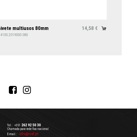
ivete multiusos 80mm
14,58
€
14100.2019000.080
262 92 50 30
Tel.:
+351
Chamada para rede fixa nacional
info@icel.pt
E-mail.: