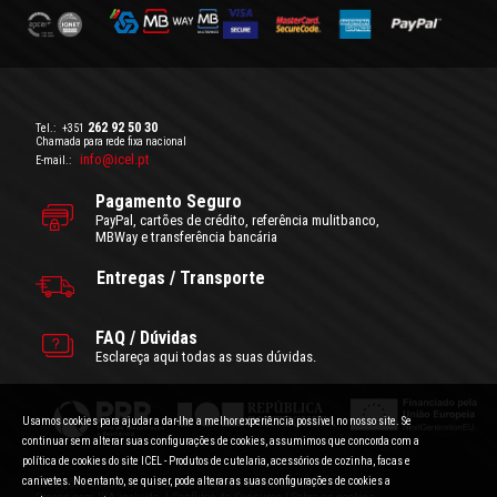
262 92 50 30
Tel.:
+351
Chamada para rede fixa nacional
info@icel.pt
E-mail.:
Pagamento Seguro
PayPal, cartões de crédito, referência mulitbanco,
MBWay e transferência bancária
Entregas / Transporte
FAQ / Dúvidas
Esclareça aqui todas as suas dúvidas.
Usamos cookies para ajudar a dar-lhe a melhor experiência possível no nosso site. Se
continuar sem alterar suas configurações de cookies, assumimos que concorda com a
política de cookies do site ICEL - Produtos de cutelaria, acessórios de cozinha, facas e
canivetes. No entanto, se quiser, pode alterar as suas configurações de cookies a
Condições Gerais de Utilização
|
Politica de Privacidade