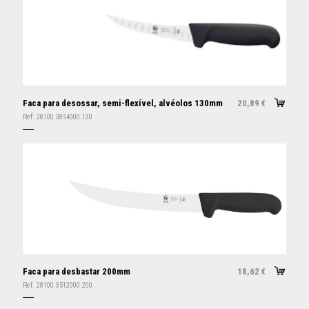
Faca para desossar, semi-flexível, alvéolos 130mm
20,89
€
Ref:
28100.3854000.130
Faca para desbastar 200mm
18,62
€
Ref:
28100.3512000.200