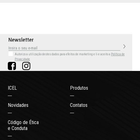
N
e
w
s
l
e
t
t
e
r
Autorizo a utilização destes dados para efeitos de marketing
e li e aceito a
Política de
Privacidade
ICEL
Produtos
Novidades
Contatos
Código de Ética
e Conduta