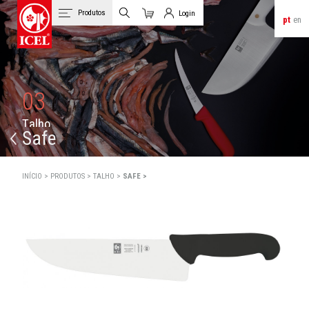
Produtos
Login
pt
en
Carrinho
Login de Clientes
03
T
a
l
h
o
Safe
INÍCIO >
PRODUTOS >
TALHO >
SAFE >