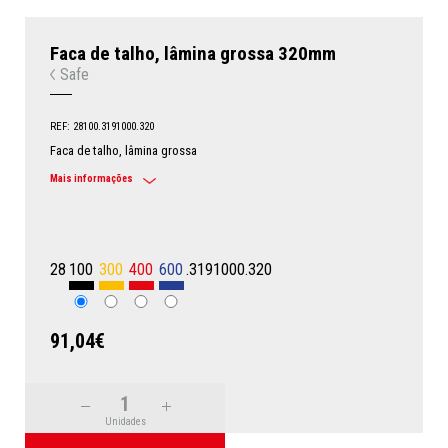
Faca de talho, lâmina grossa 320mm
Safe
REF: 28100.3191000.320
Faca de talho, lâmina grossa
Mais informações
28
100
300
400
600
.3191000.320
91,04€
Unidades