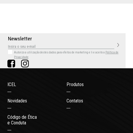
N
e
w
s
l
e
t
t
e
r
Autorizo a utilização destes dados para efeitos de marketing
e li e aceito a
Política de
Privacidade
ICEL
Produtos
Novidades
Contatos
Código de Ética
e Conduta