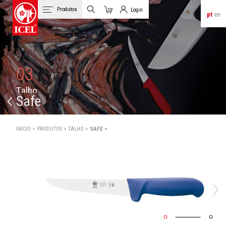
Produtos
Login
pt
en
Carrinho
Login de Clientes
03
T
a
l
h
o
Safe
INÍCIO >
PRODUTOS >
TALHO >
SAFE >