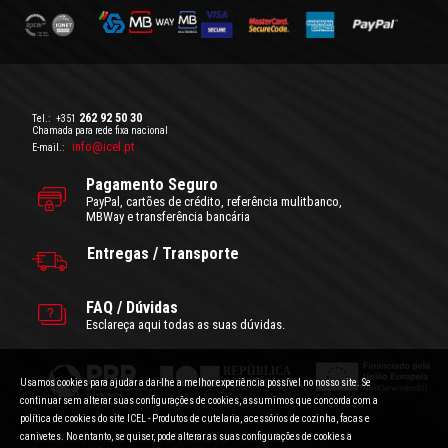
262 92 50 30
Tel.:
+351
Chamada para rede fixa nacional
info@icel.pt
E-mail.:
Pagamento Seguro
PayPal, cartões de crédito, referência mulitbanco,
MBWay e transferência bancária
Entregas / Transporte
FAQ / Dúvidas
Esclareça aqui todas as suas dúvidas.
Usamos cookies para ajudar a dar-lhe a melhor experiência possível no nosso site. Se
continuar sem alterar suas configurações de cookies, assumimos que concorda com a
política de cookies do site ICEL - Produtos de cutelaria, acessórios de cozinha, facas e
canivetes. No entanto, se quiser, pode alterar as suas configurações de cookies a
Condições Gerais de Utilização
|
Politica de Privacidade