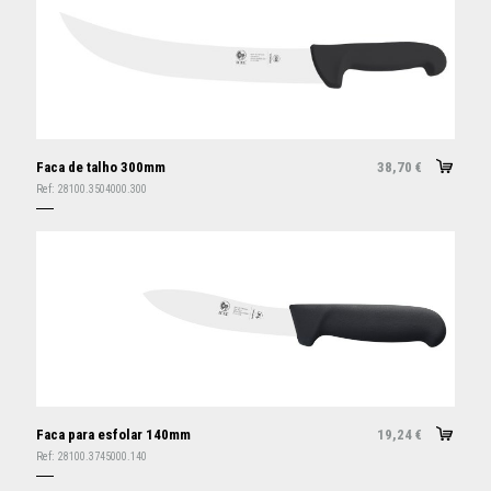
Faca de talho 300mm
38,70
€
Ref:
28100.3504000.300
Faca para esfolar 140mm
19,24
€
Ref:
28100.3745000.140