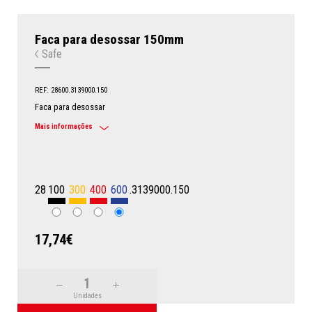
Faca para desossar 150mm
Safe
REF: 28600.3139000.150
Faca para desossar
Mais informações
28
100
300
400
600
.3139000.150
17,74€
Unidades