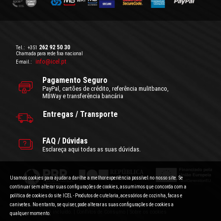
262 92 50 30
Tel.:
+351
Chamada para rede fixa nacional
info@icel.pt
E-mail.:
Pagamento Seguro
PayPal, cartões de crédito, referência mulitbanco,
MBWay e transferência bancária
Entregas / Transporte
FAQ / Dúvidas
Esclareça aqui todas as suas dúvidas.
Usamos cookies para ajudar a dar-lhe a melhor experiência possível no nosso site. Se
continuar sem alterar suas configurações de cookies, assumimos que concorda com a
política de cookies do site ICEL - Produtos de cutelaria, acessórios de cozinha, facas e
canivetes. No entanto, se quiser, pode alterar as suas configurações de cookies a
Condições Gerais de Utilização
|
Politica de Privacidade
Preços com IVA incluído.
|
Conflitos de Consumo
|
Sobre os cookies
qualquer momento.