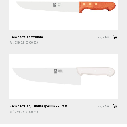
Faca de talho 220mm
29,24
€
Ref:
23100.3100000.220
Faca de talho, lâmina grossa 290mm
88,24
€
Ref:
27200.3191000.290