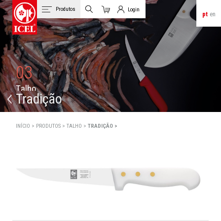
Produtos
Login
pt
en
Carrinho
Login de Clientes
03
T
a
l
h
o
Tradição
INÍCIO >
PRODUTOS >
TALHO >
TRADIÇÃO >