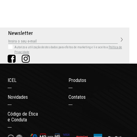
N
e
w
s
l
e
t
t
e
r
Autorizo a utilização destes dados para efeitos de marketing
e li e aceito a
Política de
Privacidade
ICEL
Produtos
Novidades
Contatos
Código de Ética
e Conduta