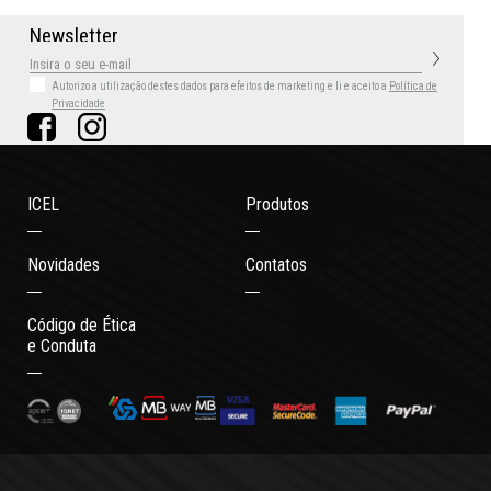
N
e
w
s
l
e
t
t
e
r
Autorizo a utilização destes dados para efeitos de marketing
e li e aceito a
Política de
Privacidade
ICEL
Produtos
Novidades
Contatos
Código de Ética
e Conduta