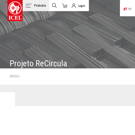
Produtos
Login
pt
en
Carrinho
Login de Clientes
Projeto ReCircula
INÍCIO>