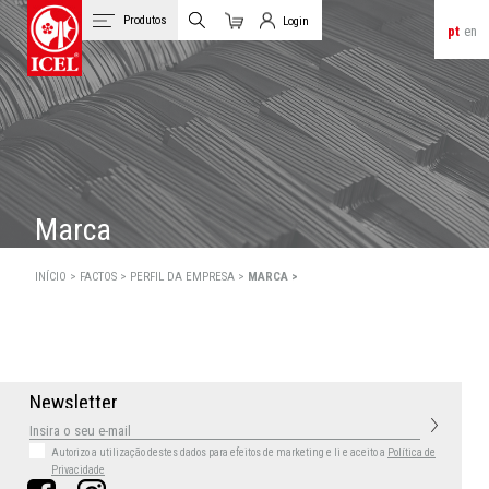
Produtos
Login
pt
en
Carrinho
Login de Clientes
Marca
INÍCIO >
FACTOS >
PERFIL DA EMPRESA >
MARCA >
N
e
w
s
l
e
t
t
e
r
Autorizo a utilização destes dados para efeitos de marketing
e li e aceito a
Política de
Privacidade