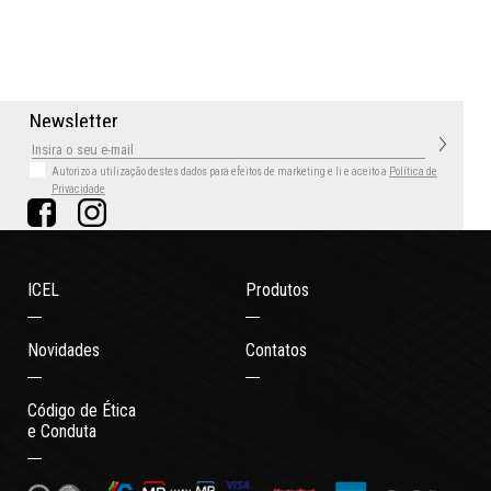
N
e
w
s
l
e
t
t
e
r
Autorizo a utilização destes dados para efeitos de marketing
e li e aceito a
Política de
Privacidade
ICEL
Produtos
Novidades
Contatos
Código de Ética
e Conduta