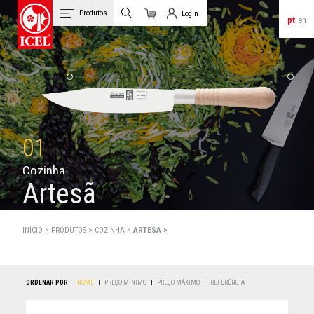
Produtos
Login
pt
en
Carrinho
Login de Clientes
01
C
o
z
i
n
h
a
Artesã
INÍCIO >
PRODUTOS
>
COZINHA >
ARTESÃ >
ORDENAR POR:
NOME
|
PREÇO MÍNIMO
|
PREÇO MÁXIMO
|
REFERÊNCIA