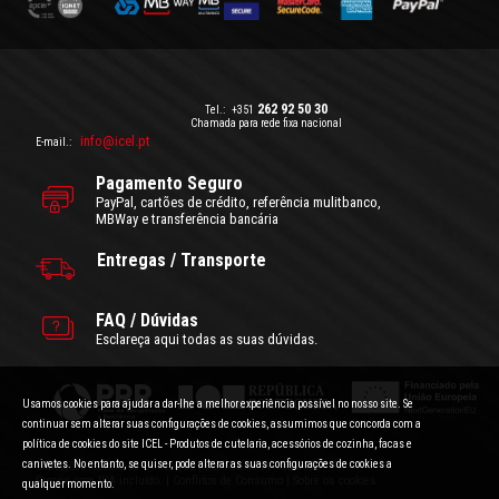
262 92 50 30
Tel.:
+351
Chamada para rede fixa nacional
info@icel.pt
E-mail.:
Pagamento Seguro
PayPal, cartões de crédito, referência mulitbanco,
MBWay e transferência bancária
Entregas / Transporte
FAQ / Dúvidas
Esclareça aqui todas as suas dúvidas.
Usamos cookies para ajudar a dar-lhe a melhor experiência possível no nosso site. Se
continuar sem alterar suas configurações de cookies, assumimos que concorda com a
política de cookies do site ICEL - Produtos de cutelaria, acessórios de cozinha, facas e
canivetes. No entanto, se quiser, pode alterar as suas configurações de cookies a
Condições Gerais de Utilização
|
Politica de Privacidade
Preços com IVA incluído.
|
Conflitos de Consumo
|
Sobre os cookies
qualquer momento.