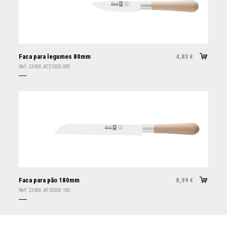
Faca para legumes 80mm
4,83
€
Ref:
23400.AT31000.080
Faca para pão 180mm
8,99
€
Ref:
23400.AT53000.180